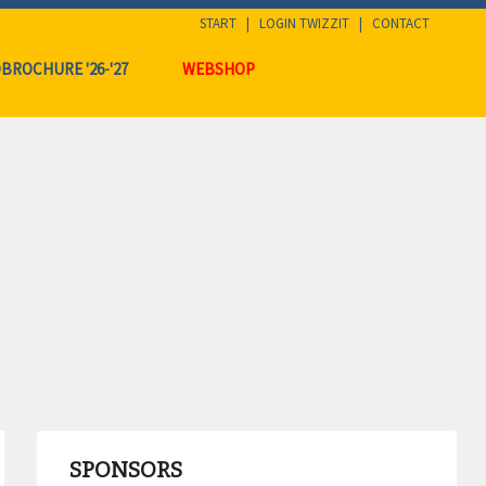
START
|
LOGIN TWIZZIT
|
CONTACT
BROCHURE '26-'27
WEBSHOP
SPONSORS