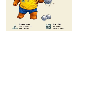
Ook kijklustigen zijn welkom! De bar is open dus drink gerust
een Ricard/Picon of wat anders lekkers zoals onze frietjes en
steun onze Beire Handbal/Petanqueclub.
Diegene die in familiaal verband eens willen petanquen, zonder
competitie, kunnen gerust langskomen. Er kan gespeeld
worden met plastieken ballen maar gelieve deze zelf mee te
brengen. Tot op 18/04!
Site Vangheluwe - Beversesteenweg 310, Roeselare